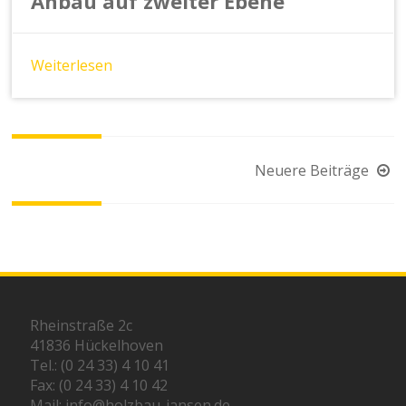
Anbau auf zweiter Ebene
Weiterlesen
Beitragsnavigation
Neuere Beiträge
Rheinstraße 2c
41836 Hückelhoven
Tel.: (0 24 33) 4 10 41
Fax: (0 24 33) 4 10 42
Mail: info@holzbau-jansen.de